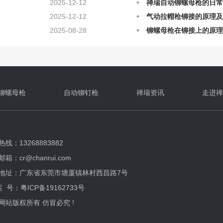
2025-12-12
气动拉帽枪铆接的原理及
2025-08-28
铆螺母枪在铆接上的原理
2025-08-28
自动铆螺母枪应该如何正
铆螺母枪
自动铆钉枪
禅瑞资讯
走进禅
线：13268883882
箱：cr@chanrui.com
地址：广东省东莞市塘厦镇林村西昌路7号
案 号：
粤ICP备19162733号
网站版权所有 仿冒必究 !