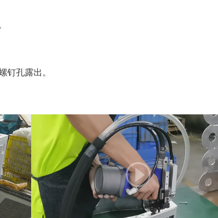
。
螺钉孔露出。