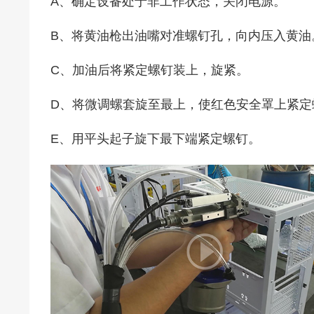
A、确定设备处于非工作状态，关闭电源。
B、将黄油枪出油嘴对准螺钉孔，向内压入黄油
C、加油后将紧定螺钉装上，旋紧。
D、将微调螺套旋至最上，使红色安全罩上紧定
E、用平头起子旋下最下端紧定螺钉。