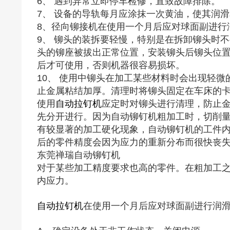
6、 遇到异常立即停车检修，直致故障排除。
7、 设备的导轨每月应涂抹一次黄油，使其润
8、径向铆接机在使用一个月后应对球面副进行
9、 铆头的装拆要轻慢，特别是在拆卸铆头时
头的铆座被拔出正常位置，安装铆头后铆头位
后才可使用，否则机器很容易损坏。
10、 使用中铆头在加工某些材料时会出现轻
止金属粘结加厚。清理时将铆头固定在车床的
使用
自动
拉
钉机
应定时对铆头进行清理，防止
先分开进行。因为自动铆钉机粗加工时，切削
有较显著的加工硬化现象，自动铆钉机的工件
后的零件精度会因为应力的重新分布而很快丧
东莞禅瑞自动铆钉机
对于某些加工精度要求也高的零件。在粗加工
内应力。
自动
拉
钉机
在使用一个月后应对球面副进行润