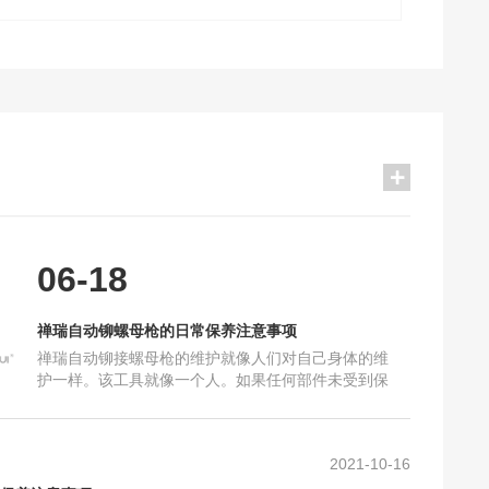
2021-10-16
保养注意事项
2025-06-18
加工要求_禅瑞铆钉枪
2025-10-16
及工艺上的要求
2024-10-30
确的保养？
2024-10-16
06-18
么？
2023-05-10
铆螺母枪的区别
2022-08-28
禅瑞自动铆螺母枪的日常保养注意事项
和常见问题
2022-08-28
禅瑞自动铆接螺母枪的维护就像人们对自己身体的维
现的故障及排除方法
2022-08-28
护一样。该工具就像一个人。如果任何部件未受到保
护，将会损坏机器，导致机器故障，甚至无法使用。
析热铆接与冷铆接区
2022-08-28
因此，使用后必须清洁和
2021-10-16
保养注意事项
2025-06-18