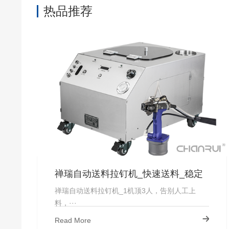
热品推荐
禅瑞自动送料拉钉机_快速送料_稳定
上钉_厂家直供-禅瑞
禅瑞自动送料拉钉机_1机顶3人，告别人工上
料，···
Read More