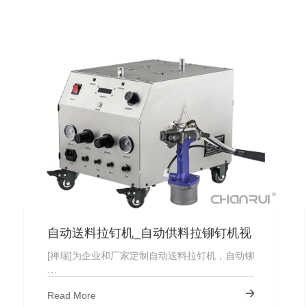
自动送料拉钉机_自动供料拉铆钉机视
频_厂家直供
[禅瑞]为企业和厂家定制自动送料拉钉机，自动铆
···
Read More