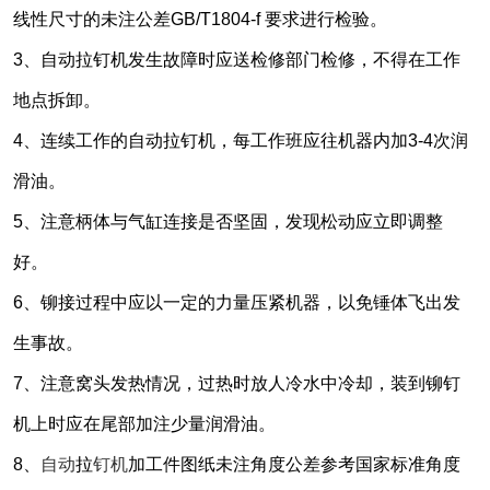
线性尺寸的未注公差GB/T1804-f 要求进行检验。
3、自动
拉
钉机发生故障时应送检修部门检修，不得在工作
地点拆卸。
4、连续工作的自动
拉
钉机，每工作班应往机器内加3-4次润
滑油。
5、注意柄体与气缸连接是否坚固，发现松动应立即调整
好。
6、铆接过程中应以一定的力量压紧机器，以免锤体飞出发
生事故。
7、注意窝头发热情况，过热时放人冷水中冷却，装到铆钉
机上时应在尾部加注少量润滑油。
8、
自动
拉
钉机
加工件图纸未注角度公差参考国家标准角度