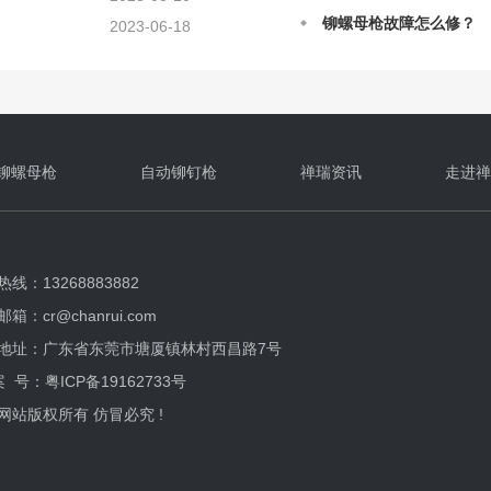
2023-06-18
禅瑞自动铆螺母枪的日常
2025-12-12
气动拉帽枪铆接的原理及
2025-12-12
铆螺母枪在铆接上的原理
2025-08-28
自动铆螺母枪应该如何正
2025-08-28
铆螺母枪
自动铆钉枪
禅瑞资讯
走进禅
线：13268883882
箱：cr@chanrui.com
地址：广东省东莞市塘厦镇林村西昌路7号
案 号：
粤ICP备19162733号
网站版权所有 仿冒必究 !