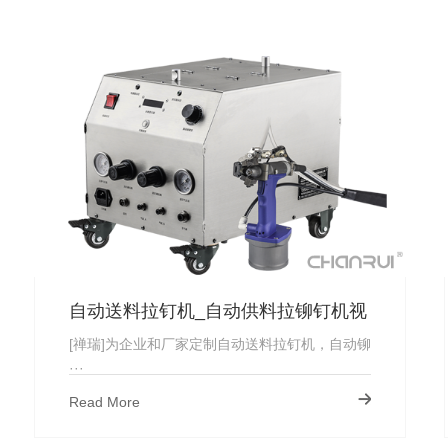
自动送料拉钉机_自动供料拉铆钉机视
频_厂家直供
[禅瑞]为企业和厂家定制自动送料拉钉机，自动铆
···
Read More