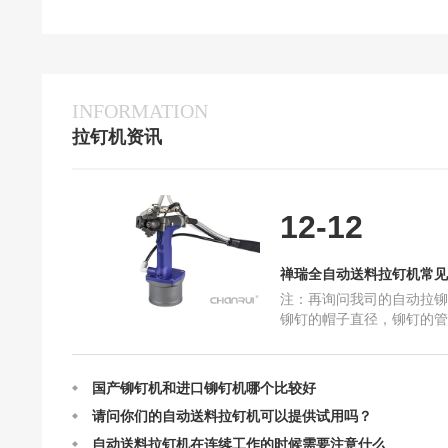
INFORMATION
拉钉机资讯
定制禅瑞自动送料拉钉机需要我们提供什么呢？
禅瑞全自动送料拉钉机常见问题解答
12-12
禅瑞自动送料拉钉机的结构及设计
禅瑞自动送料拉钉机的作业原理
禅瑞全自动送料拉钉机常见
自动送料拉钉机最快一分钟能打多少个钉？
注：再询问我司的自动拉铆
抽芯铆钉在使用中一些常见问题和原因
铆钉的帽子直径，铆钉的管
禅瑞自动送料拉钉机选购指南全篇
打的物件是什么。 例如：
是平面的东西，那就选择
国产铆钉机和进口铆钉机哪个比较好
请问你们的自动送料拉钉机可以提供试用吗？
自动送料拉钉机在连续工作的时候需要注意什么