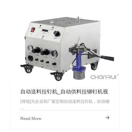
自动送料拉钉机_自动供料拉铆钉机视
频_厂家直供
[禅瑞]为企业和厂家定制自动送料拉钉机，自动铆
···
Read More