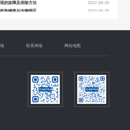
析热铆接与冷铆接区
2022-08-28
2021-10-16
保养注意事项
2025-06-18
加工要求_禅瑞铆钉枪
2025-10-16
及工艺上的要求
2024-10-30
确的保养？
2024-10-16
瑞
联系禅瑞
网站地图