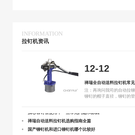
INFORMATION
拉钉机资讯
定制禅瑞自动送料拉钉机需要我们提供什么呢？
12-12
禅瑞全自动送料拉钉机常见问题解答
禅瑞自动送料拉钉机的结构及设计
禅瑞全自动送料拉钉机常见
禅瑞自动送料拉钉机的作业原理
注：再询问我司的自动拉铆
铆钉的帽子直径，铆钉的管
自动送料拉钉机最快一分钟能打多少个钉？
打的物件是什么。 例如：
抽芯铆钉在使用中一些常见问题和原因
是平面的东西，那就选择
禅瑞自动送料拉钉机选购指南全篇
国产铆钉机和进口铆钉机哪个比较好
请问你们的自动送料拉钉机可以提供试用吗？