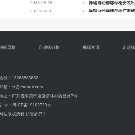
2023-08-10
禅瑞自动铆螺母枪厂家解
2023-06-18
铆螺母枪故障怎么修？
2025-12-12
禅瑞自动铆螺母枪的日常
2025-12-12
气动拉帽枪铆接的原理及
2025-08-28
铆螺母枪在铆接上的原理
2025-08-28
自动铆螺母枪应该如何正
铆螺母枪
自动铆钉枪
禅瑞资讯
走进禅
线：13268883882
箱：cr@chanrui.com
地址：广东省东莞市塘厦镇林村西昌路7号
案 号：
粤ICP备19162733号
网站版权所有 仿冒必究 !