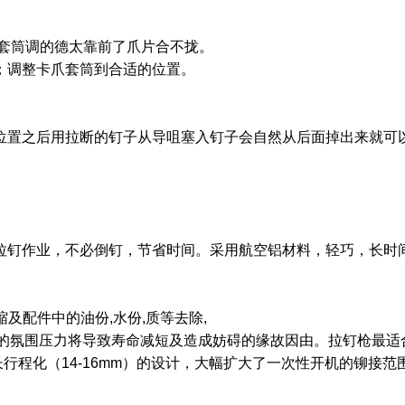
爪套筒调的德太靠前了爪片合不拢。
；调整卡爪套筒到合适的位置。
位置之后用拉断的钉子从导咀塞入钉子会自然从后面掉出来就可
拉钉作业，不必倒钉，节省时间。采用航空铝材料，轻巧，长时
及配件中的油份,水份,质等去除,
过高的氛围压力将导致寿命减短及造成妨碍的缘故因由。拉钉枪最适
长行程化（14-16mm）的设计，大幅扩大了一次性开机的铆接范