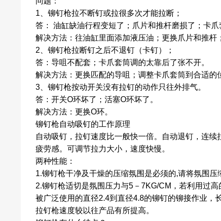
问题：
1、铆钉枪拉不断钉或拉很多次才能拉断；
答： 油缸缺油行程变短了；爪片和推杆磨损了；卡
解决方法：往油缸里面添加液压油；更换爪片和推杆
2、
铆钉枪
拉断钉之后不退钉（卡钉）；
答：导咀不配套；卡爪套筒调的太靠后了张不开。
解决方法：更换匹配的导咀；调整卡爪套筒到合适的
3、铆钉枪按动开关没有拉钉的动作只往外排气。
答：开关O环坏了；活塞O环坏了。
解决方法：更换O环。
铆钉枪自动吸钉的工作原理
自动吸钉，拉钉速度比一般快一倍。自动退钉，连续
疲劳感。可调节拉力大小，速度快慢。
两种性能：
1.铆钉枪干净及干燥的压缩氛围是必须的,请将氛围压缩
2.铆钉枪适切是氛围压力与5－7KG/CM，若利用
被广泛使用的直径2.4到直径4.8的铆钉的铆接作业，
拉钉枪速度较以往产品有所提高。