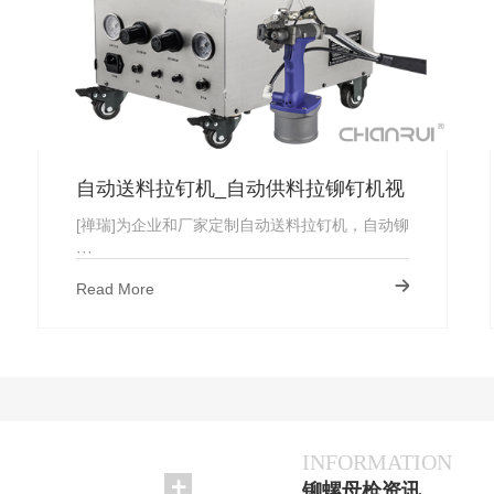
自动送料拉钉机_自动供料拉铆钉机视
频_厂家直供
[禅瑞]为企业和厂家定制自动送料拉钉机，自动铆
···
Read More
INFORMATION
铆螺母枪资讯