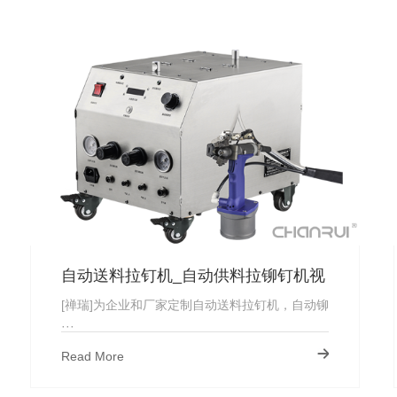
自动送料拉钉机_自动供料拉铆钉机视
频_厂家直供
[禅瑞]为企业和厂家定制自动送料拉钉机，自动铆
···
Read More