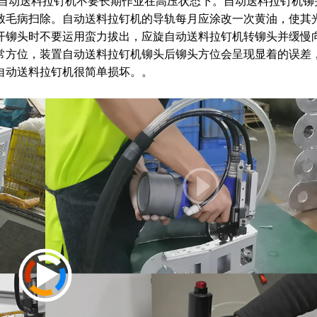
自动送料拉钉机不要长期作业在高压状态下。自动送料拉钉机铆
致毛病扫除。自动送料拉钉机的导轨每月应涂改一次黄油，使其
开铆头时不要运用蛮力拔出，应旋自动送料拉钉机转铆头并缓慢
常方位，装置自动送料拉钉机铆头后铆头方位会呈现显着的误差
自动送料拉钉机很简单损坏。。