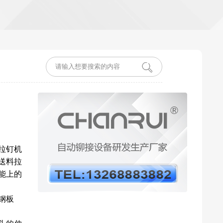
拉钉机
送料拉
能上的
钢板