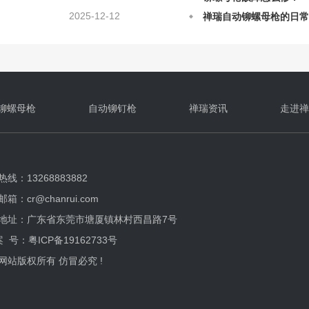
禅瑞自动铆螺母枪的日常
2025-12-12
气动拉帽枪铆接的原理及
2025-08-28
铆螺母枪在铆接上的原理
2025-08-28
自动铆螺母枪应该如何正
铆螺母枪
自动铆钉枪
禅瑞资讯
走进禅
线：13268883882
箱：cr@chanrui.com
地址：广东省东莞市塘厦镇林村西昌路7号
案 号：
粤ICP备19162733号
网站版权所有 仿冒必究 !