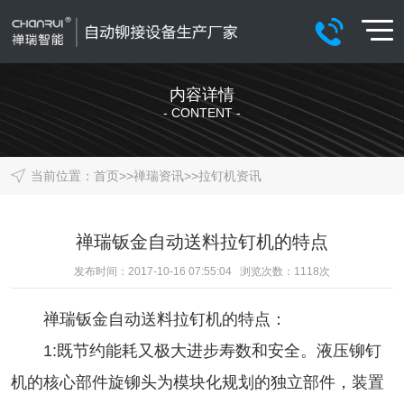
内容详情
- CONTENT -
当前位置：
首页
>>
禅瑞资讯
>>
拉钉机资讯
禅瑞钣金自动送料拉钉机的特点
发布时间：2017-10-16 07:55:04 浏览次数：
1118
次
禅瑞钣金
自动送料拉钉机
的特点：
1:既节约能耗又极大进步寿数和安全。液压铆钉
机的核心部件旋铆头为模块化规划的独立部件，装置